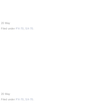
20 May
Filed under
PX-70
,
SX-70
.
20 May
Filed under
PX-70
,
SX-70
.