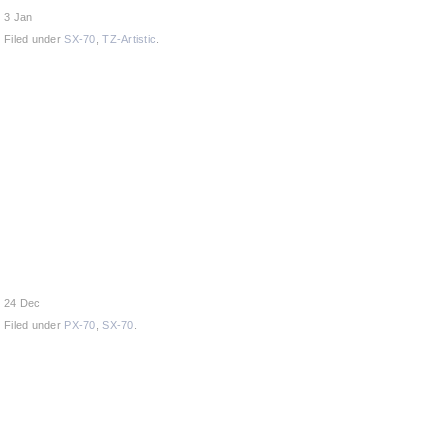
3 Jan
Filed under
SX-70
,
TZ-Artistic
.
24 Dec
Filed under
PX-70
,
SX-70
.