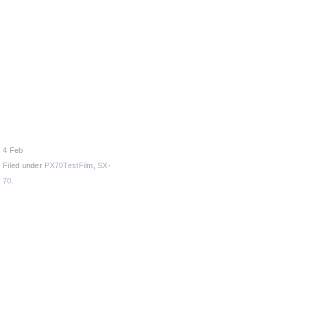
4 Feb
Filed under
PX70TestFilm
,
SX-
70
.