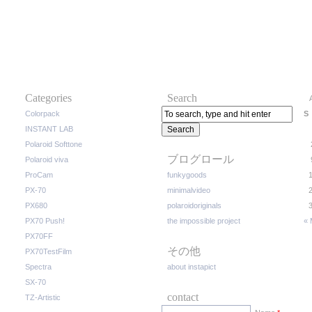
Categories
Search
Colorpack
S
INSTANT LAB
Polaroid Softtone
ブログロール
Polaroid viva
ProCam
funkygoods
PX-70
minimalvideo
PX680
polaroidoriginals
PX70 Push!
the impossible project
« 
PX70FF
その他
PX70TestFilm
Spectra
about instapict
SX-70
contact
TZ-Artistic