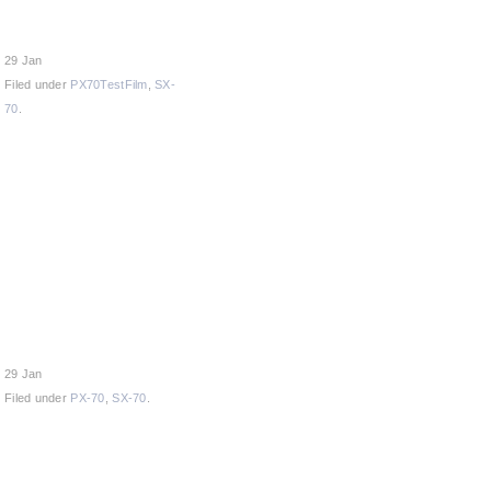
29 Jan
Filed under
PX70TestFilm
,
SX-
70
.
29 Jan
Filed under
PX-70
,
SX-70
.