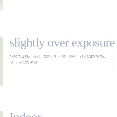
slightly over exposure
PX70 Test Filmで撮影 。気温４度。快晴、順光。（SX-70/PX70 Test
Film）-2012/2/4Sat
Indoor