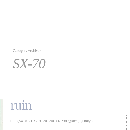
Category Archives:
SX-70
ruin
ruin (SX-70 / PX70) -2012/01/07 Sat @kichijoji tokyo