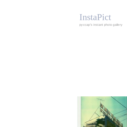
InstaPict
pyccap's instant photo gallery