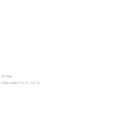
20 May
Filed under
PX-70
,
SX-70
.