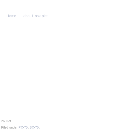
Home
about instapict
26 Oct
Filed under
PX-70
,
SX-70
.