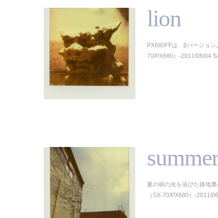
lion
PX680FFは、βバージョ
70/PX680）-2011/06/04 S
summer
夏の朝の光を浴びた路地裏
（SX-70/PX680）-2011/06/