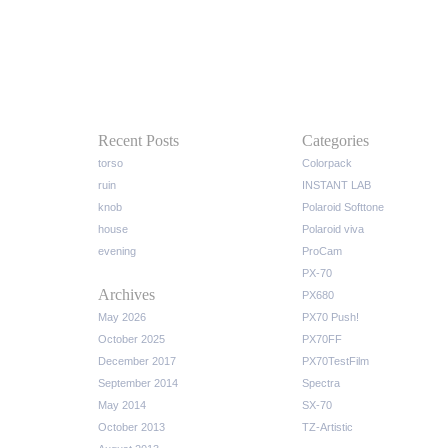
Recent Posts
Categories
torso
Colorpack
ruin
INSTANT LAB
knob
Polaroid Softtone
house
Polaroid viva
evening
ProCam
PX-70
Archives
PX680
May 2026
PX70 Push!
October 2025
PX70FF
December 2017
PX70TestFilm
September 2014
Spectra
May 2014
SX-70
October 2013
TZ-Artistic