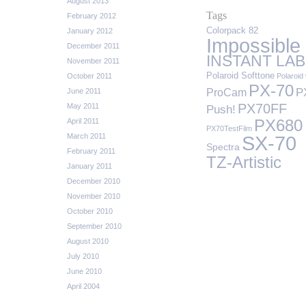
August 2013
Tags
February 2012
Colorpack 82
January 2012
Impossible
December 2011
INSTANT LAB
November 2011
Polaroid Softtone
October 2011
Polaroid 
PX-70
P
ProCam
June 2011
PX70FF
May 2011
Push!
April 2011
PX680
PX70TestFilm
March 2011
SX-70
Spectra
February 2011
TZ-Artistic
January 2011
December 2010
November 2010
October 2010
September 2010
August 2010
July 2010
June 2010
April 2004