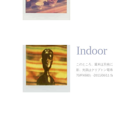
Indoor
このところ、週末は天候に恵
影。光源はクリプトン電球
70/PX680）-2011/06/11 S