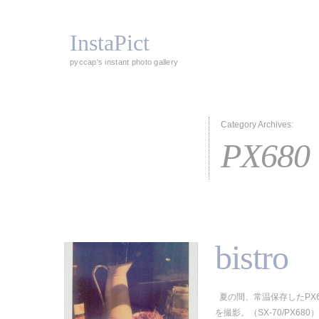
InstaPict
pyccap's instant photo gallery
Category Archives:
PX680
bistro
夏の間、常温保存したPX
を撮影。（SX-70/PX680）-2