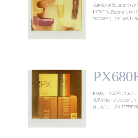
現像液が画面上部まで行き
PX70FFを想起させられて
70/PX680）-2011/05/14 S
PX680
PX680FFで試写してみ
色系が強かったのに対して
はこちら。（SX-70FF/PX680