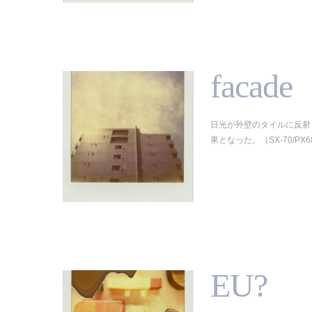
facade
日光が外壁のタイルに反射
果となった。（SX-70/PX680）
EU?